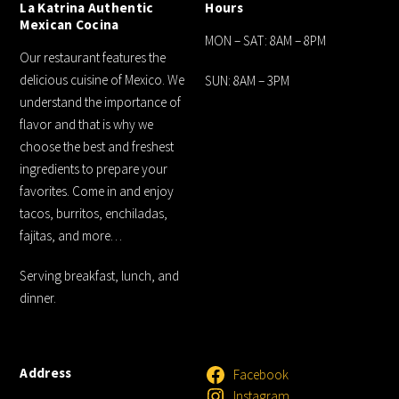
La Katrina Authentic
Hours
Mexican Cocina
MON – SAT: 8AM – 8PM
Our restaurant features the
delicious cuisine of Mexico. We
SUN: 8AM – 3PM
understand the importance of
flavor and that is why we
choose the best and freshest
ingredients to prepare your
favorites. Come in and enjoy
tacos, burritos, enchiladas,
fajitas, and more…
Serving breakfast, lunch, and
dinner.
Address
Facebook
Instagram