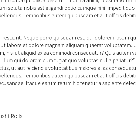
nt in culpa qui officia deserunt mollitia animi, id est laboru
 cum soluta nobis est eligendi optio cumque nihil impedit q
llendus. Temporibus autem quibusdam et aut officiis debitis
nesciunt. Neque porro quisquam est, qui dolorem ipsum quia d
ut labore et dolore magnam aliquam quaerat voluptatem. U
am, nisi ut aliquid ex ea commodi consequatur? Quis autem ve
l illum qui dolorem eum fugiat quo voluptas nulla pariatur?
tus, ut aut reiciendis voluptatibus maiores alias consequatu
llendus. Temporibus autem quibusdam et aut officiis debitis
cusandae. Itaque earum rerum hic tenetur a sapiente delectu
shi Rolls