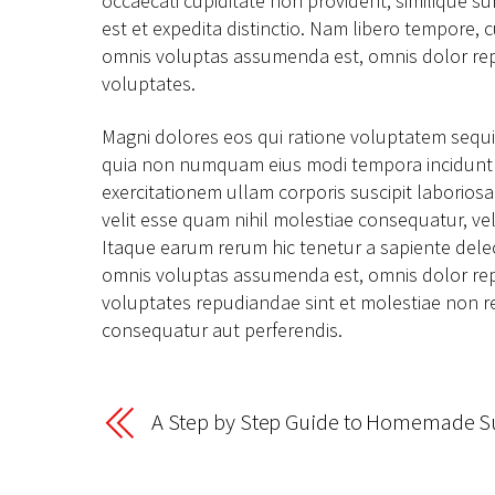
occaecati cupiditate non provident, similique su
est et expedita distinctio. Nam libero tempore,
omnis voluptas assumenda est, omnis dolor repe
voluptates.
Magni dolores eos qui ratione voluptatem sequi 
quia non numquam eius modi tempora incidunt 
exercitationem ullam corporis suscipit laborios
velit esse quam nihil molestiae consequatur, ve
Itaque earum rerum hic tenetur a sapiente delec
omnis voluptas assumenda est, omnis dolor repe
voluptates repudiandae sint et molestiae non re
consequatur aut perferendis.
A Step by Step Guide to Homemade Su