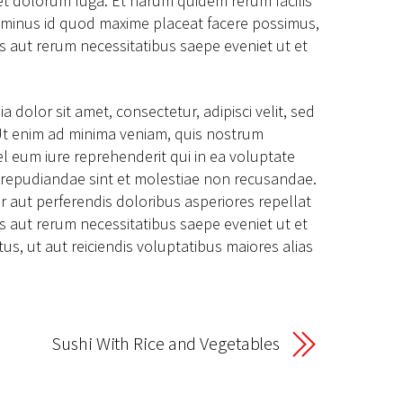
m et dolorum fuga. Et harum quidem rerum facilis
uo minus id quod maxime placeat facere possimus,
 aut rerum necessitatibus saepe eveniet ut et
olor sit amet, consectetur, adipisci velit, sed
t enim ad minima veniam, quis nostrum
l eum iure reprehenderit qui in ea voluptate
” repudiandae sint et molestiae non recusandae.
r aut perferendis doloribus asperiores repellat
 aut rerum necessitatibus saepe eveniet ut et
s, ut aut reiciendis voluptatibus maiores alias
Sushi With Rice and Vegetables