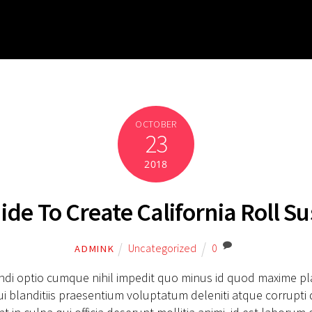
OCTOBER
23
2018
ide To Create California Roll Su
Uncategorized
0
ADMINK
ndi optio cumque nihil impedit quo minus id quod maxime pla
 blanditiis praesentium voluptatum deleniti atque corrupti 