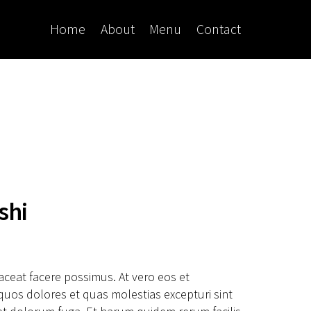
Home
About
Menu
Contact
shi
ceat facere possimus. At vero eos et
quos dolores et quas molestias excepturi sint